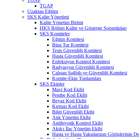
TGAP
TGAP
Uzaktan Eğitim
SKS Kalite Yönetimi
Kalite Yönetim Birimi
HKS Bölüm Kalite ve Gösterge Sorumluları
SKS Komiteler
Eğitim Komitesi
Bina Tur Komitesi
Tesis Güvenliği Komitesi
Hasta Güvenliği Komitesi
Enfeksiyon Kontrol Komitesi
Radyasyon Güvenliği Komitesi
Çalışan Sağlığı ve Güvenliği Komitesi
Komite-Ekip Toplantıları
SKS Ekipler
Mavi Kod Ekibi
Pembe Kod Ekibi
Beyaz Kod Ekibi
Kırmızı Kod Ekibi
Bilgi Güvenliği Ekibi
Atık Yönetim Ekibi
Antibiyotik Kontrol Ekibi
Akılcı İlaç Yönetim Ekibi
Hasta ve Hasta Yakınlarının Görüşlerinin De