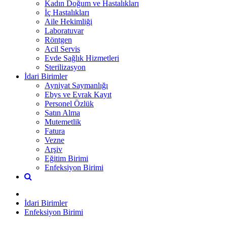
Kadın Doğum ve Hastalıkları
İç Hastalıkları
Aile Hekimliği
Laboratuvar
Röntgen
Acil Servis
Evde Sağlık Hizmetleri
Sterilizasyon
İdari Birimler
Ayniyat Saymanlığı
Ebys ve Evrak Kayıt
Personel Özlük
Satın Alma
Mutemetlik
Fatura
Vezne
Arşiv
Eğitim Birimi
Enfeksiyon Birimi
İdari Birimler
Enfeksiyon Birimi