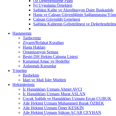
Öz Değerlendirme Planı
İyi Uygulama Örnekleri
Sağlıkta Kalite ve Akreditasyon Daire Başkanlığı
Hasta ve Çalışan Güvenliğinin Sağlanmasına Yöne
Çalışan Güvenliği Genelgesi
Sağlıkta Kalitenin Geliştirilmesi ve Değerlendiril
Hastanemiz
Tarihçemiz
Ziyaret/Refakat Kuralları
Hasta Hakları
Organizasyon Şeması
Beşiri DH Hekim Çalışma Listesi
Kurumsal Amaç ve Hedefler
Anlaşmalı Kurumlar
Yönetim
Başhekim
İdari ve Mali İşler Müdürü
Hekimlerimiz
İç Hastalıkları Uzmanı Ahmet AVCI
İç Hastalıkları Uzmanı Murat ASLAN
Çocuk Sağlığı ve Hastalıkları Uzmanı Ercan ÇUBUK
Aile Hekimi Uzmanı Muhammed Burak ÖZBEK
Aile Hekimi Uzmanı Ömer KESKİN
Aile Hekimi Uzmanı Şükran ACAR CEYHAN