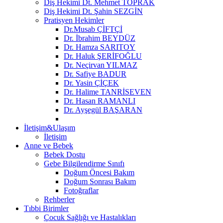
Diş Hekimi Dt. Mehmet TOPRAK
Diş Hekimi Dt. Şahin SEZGİN
Pratisyen Hekimler
Dr.Musab ÇİFTÇİ
Dr. İbrahim BEYDÜZ
Dr. Hamza SARITOY
Dr. Haluk ŞERİFOĞLU
Dr. Neçirvan YILMAZ
Dr. Safiye BADUR
Dr. Yasin ÇİÇEK
Dr. Halime TANRİSEVEN
Dr. Hasan RAMANLI
Dr. Ayşegül BAŞARAN
İletişim&Ulaşım
İletişim
Anne ve Bebek
Bebek Dostu
Gebe Bilgilendirme Sınıfı
Doğum Öncesi Bakım
Doğum Sonrası Bakım
Fotoğraflar
Rehberler
Tıbbi Birimler
Çocuk Sağlığı ve Hastalıkları