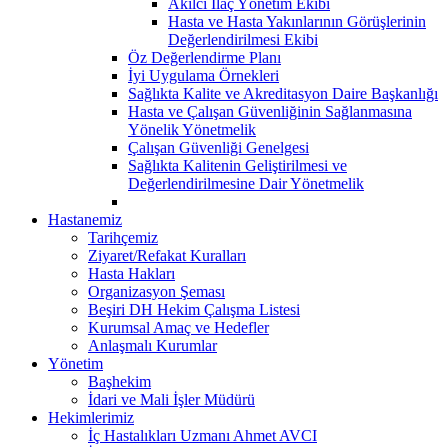
Akılcı İlaç Yönetim Ekibi
Hasta ve Hasta Yakınlarının Görüşlerinin
Değerlendirilmesi Ekibi
Öz Değerlendirme Planı
İyi Uygulama Örnekleri
Sağlıkta Kalite ve Akreditasyon Daire Başkanlığı
Hasta ve Çalışan Güvenliğinin Sağlanmasına
Yönelik Yönetmelik
Çalışan Güvenliği Genelgesi
Sağlıkta Kalitenin Geliştirilmesi ve
Değerlendirilmesine Dair Yönetmelik
Hastanemiz
Tarihçemiz
Ziyaret/Refakat Kuralları
Hasta Hakları
Organizasyon Şeması
Beşiri DH Hekim Çalışma Listesi
Kurumsal Amaç ve Hedefler
Anlaşmalı Kurumlar
Yönetim
Başhekim
İdari ve Mali İşler Müdürü
Hekimlerimiz
İç Hastalıkları Uzmanı Ahmet AVCI