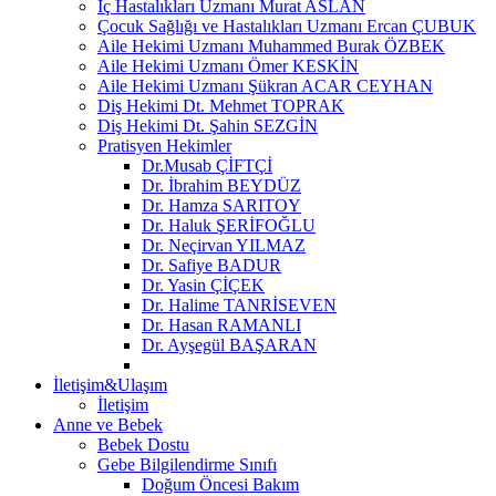
İç Hastalıkları Uzmanı Murat ASLAN
Çocuk Sağlığı ve Hastalıkları Uzmanı Ercan ÇUBUK
Aile Hekimi Uzmanı Muhammed Burak ÖZBEK
Aile Hekimi Uzmanı Ömer KESKİN
Aile Hekimi Uzmanı Şükran ACAR CEYHAN
Diş Hekimi Dt. Mehmet TOPRAK
Diş Hekimi Dt. Şahin SEZGİN
Pratisyen Hekimler
Dr.Musab ÇİFTÇİ
Dr. İbrahim BEYDÜZ
Dr. Hamza SARITOY
Dr. Haluk ŞERİFOĞLU
Dr. Neçirvan YILMAZ
Dr. Safiye BADUR
Dr. Yasin ÇİÇEK
Dr. Halime TANRİSEVEN
Dr. Hasan RAMANLI
Dr. Ayşegül BAŞARAN
İletişim&Ulaşım
İletişim
Anne ve Bebek
Bebek Dostu
Gebe Bilgilendirme Sınıfı
Doğum Öncesi Bakım