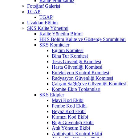
Kalite Politikamız
Fotoğraf Galerisi
TGAP
TGAP
Uzaktan Eğitim
SKS Kalite Yönetimi
Kalite Yönetim Birimi
HKS Bölüm Kalite ve Gösterge Sorumluları
SKS Komiteler
Eğitim Komitesi
Bina Tur Komitesi
Tesis Güvenliği Komitesi
Hasta Güvenliği Komitesi
Enfeksiyon Kontrol Komitesi
Radyasyon Güvenliği Komitesi
Çalışan Sağlığı ve Güvenliği Komitesi
Komite-Ekip Toplantıları
SKS Ekipler
Mavi Kod Ekibi
Pembe Kod Ekibi
Beyaz Kod Ekibi
Kırmızı Kod Ekibi
Bilgi Güvenliği Ekibi
Atık Yönetim Ekibi
Antibiyotik Kontrol Ekibi