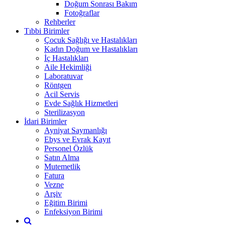
Doğum Sonrası Bakım
Fotoğraflar
Rehberler
Tıbbi Birimler
Çocuk Sağlığı ve Hastalıkları
Kadın Doğum ve Hastalıkları
İç Hastalıkları
Aile Hekimliği
Laboratuvar
Röntgen
Acil Servis
Evde Sağlık Hizmetleri
Sterilizasyon
İdari Birimler
Ayniyat Saymanlığı
Ebys ve Evrak Kayıt
Personel Özlük
Satın Alma
Mutemetlik
Fatura
Vezne
Arşiv
Eğitim Birimi
Enfeksiyon Birimi