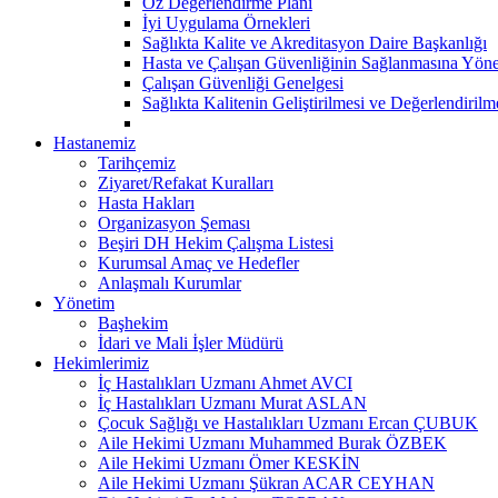
Öz Değerlendirme Planı
İyi Uygulama Örnekleri
Sağlıkta Kalite ve Akreditasyon Daire Başkanlığı
Hasta ve Çalışan Güvenliğinin Sağlanmasına Yöne
Çalışan Güvenliği Genelgesi
Sağlıkta Kalitenin Geliştirilmesi ve Değerlendiril
Hastanemiz
Tarihçemiz
Ziyaret/Refakat Kuralları
Hasta Hakları
Organizasyon Şeması
Beşiri DH Hekim Çalışma Listesi
Kurumsal Amaç ve Hedefler
Anlaşmalı Kurumlar
Yönetim
Başhekim
İdari ve Mali İşler Müdürü
Hekimlerimiz
İç Hastalıkları Uzmanı Ahmet AVCI
İç Hastalıkları Uzmanı Murat ASLAN
Çocuk Sağlığı ve Hastalıkları Uzmanı Ercan ÇUBUK
Aile Hekimi Uzmanı Muhammed Burak ÖZBEK
Aile Hekimi Uzmanı Ömer KESKİN
Aile Hekimi Uzmanı Şükran ACAR CEYHAN