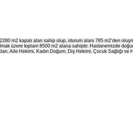
0 m2 kapalı alan sahip olup, oturum alanı 785 m2’den oluşmakta
olmak üzere toplam 8500 m2 alana sahiptir. Hastanemizde doğumh
ları, Aile Hekimi, Kadın Doğum, Diş Hekimi, Çocuk Sağlığı ve Ha