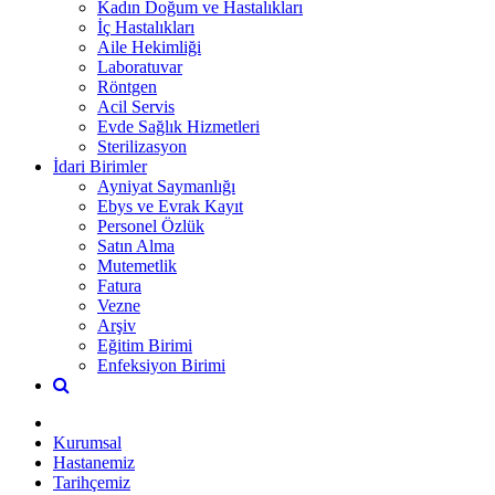
Kadın Doğum ve Hastalıkları
İç Hastalıkları
Aile Hekimliği
Laboratuvar
Röntgen
Acil Servis
Evde Sağlık Hizmetleri
Sterilizasyon
İdari Birimler
Ayniyat Saymanlığı
Ebys ve Evrak Kayıt
Personel Özlük
Satın Alma
Mutemetlik
Fatura
Vezne
Arşiv
Eğitim Birimi
Enfeksiyon Birimi
Kurumsal
Hastanemiz
Tarihçemiz