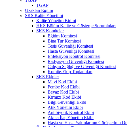
TGAP
TGAP
Uzaktan Eğitim
SKS Kalite Yönetimi
Kalite Yönetim Birimi
HKS Bölüm Kalite ve Gösterge Sorumluları
SKS Komiteler
Eğitim Komitesi
Bina Tur Komitesi
Tesis Güvenliği Komitesi
Hasta Güvenliği Komitesi
Enfeksiyon Kontrol Komitesi
Radyasyon Güvenliği Komitesi
Çalışan Sağlığı ve Güvenliği Komitesi
Komite-Ekip Toplantıları
SKS Ekipler
Mavi Kod Ekibi
Pembe Kod Ekibi
Beyaz Kod Ekibi
Kırmızı Kod Ekibi
Bilgi Güvenliği Ekibi
Atık Yönetim Ekibi
Antibiyotik Kontrol Ekibi
Akılcı İlaç Yönetim Ekibi
Hasta ve Hasta Yakınlarının Görüşlerinin De