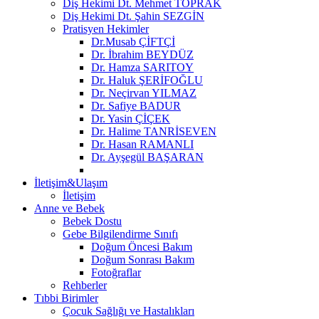
Diş Hekimi Dt. Mehmet TOPRAK
Diş Hekimi Dt. Şahin SEZGİN
Pratisyen Hekimler
Dr.Musab ÇİFTÇİ
Dr. İbrahim BEYDÜZ
Dr. Hamza SARITOY
Dr. Haluk ŞERİFOĞLU
Dr. Neçirvan YILMAZ
Dr. Safiye BADUR
Dr. Yasin ÇİÇEK
Dr. Halime TANRİSEVEN
Dr. Hasan RAMANLI
Dr. Ayşegül BAŞARAN
İletişim&Ulaşım
İletişim
Anne ve Bebek
Bebek Dostu
Gebe Bilgilendirme Sınıfı
Doğum Öncesi Bakım
Doğum Sonrası Bakım
Fotoğraflar
Rehberler
Tıbbi Birimler
Çocuk Sağlığı ve Hastalıkları