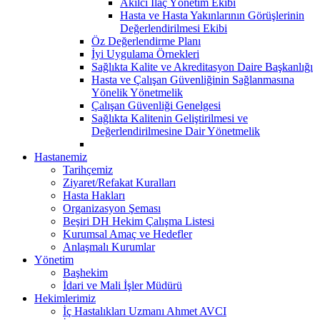
Akılcı İlaç Yönetim Ekibi
Hasta ve Hasta Yakınlarının Görüşlerinin
Değerlendirilmesi Ekibi
Öz Değerlendirme Planı
İyi Uygulama Örnekleri
Sağlıkta Kalite ve Akreditasyon Daire Başkanlığı
Hasta ve Çalışan Güvenliğinin Sağlanmasına
Yönelik Yönetmelik
Çalışan Güvenliği Genelgesi
Sağlıkta Kalitenin Geliştirilmesi ve
Değerlendirilmesine Dair Yönetmelik
Hastanemiz
Tarihçemiz
Ziyaret/Refakat Kuralları
Hasta Hakları
Organizasyon Şeması
Beşiri DH Hekim Çalışma Listesi
Kurumsal Amaç ve Hedefler
Anlaşmalı Kurumlar
Yönetim
Başhekim
İdari ve Mali İşler Müdürü
Hekimlerimiz
İç Hastalıkları Uzmanı Ahmet AVCI