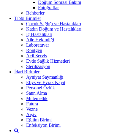
Doğum Sonrası Bakım
Fotoğraflar
Rehberler
Tıbbi Birimler
Çocuk Sağlığı ve Hastalıkları
Kadın Doğum ve Hastalıkları
İç Hastalıkları
Aile Hekimliği
Laboratuvar
Röntgen
Acil Servis
Evde Sağlık Hizmetleri
Sterilizasyon
İdari Birimler
Ayniyat Saymanlığı
Ebys ve Evrak Kayıt
Personel Özlük
Satın Alma
Mutemetlik
Fatura
Vezne
Arşiv
Eğitim Birimi
Enfeksiyon Birimi