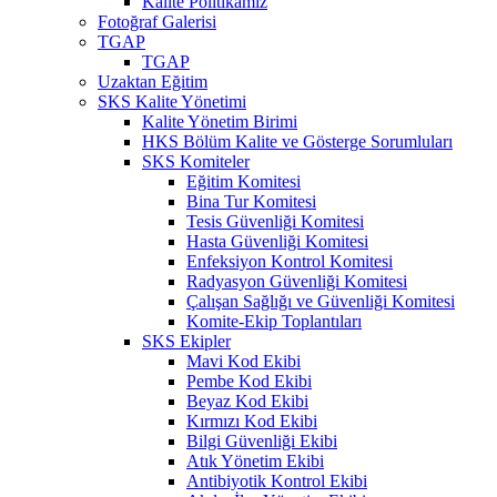
Kalite Politikamız
Fotoğraf Galerisi
TGAP
TGAP
Uzaktan Eğitim
SKS Kalite Yönetimi
Kalite Yönetim Birimi
HKS Bölüm Kalite ve Gösterge Sorumluları
SKS Komiteler
Eğitim Komitesi
Bina Tur Komitesi
Tesis Güvenliği Komitesi
Hasta Güvenliği Komitesi
Enfeksiyon Kontrol Komitesi
Radyasyon Güvenliği Komitesi
Çalışan Sağlığı ve Güvenliği Komitesi
Komite-Ekip Toplantıları
SKS Ekipler
Mavi Kod Ekibi
Pembe Kod Ekibi
Beyaz Kod Ekibi
Kırmızı Kod Ekibi
Bilgi Güvenliği Ekibi
Atık Yönetim Ekibi
Antibiyotik Kontrol Ekibi