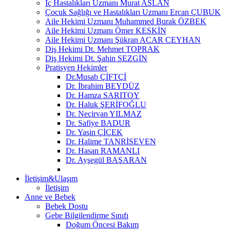
İç Hastalıkları Uzmanı Murat ASLAN
Çocuk Sağlığı ve Hastalıkları Uzmanı Ercan ÇUBUK
Aile Hekimi Uzmanı Muhammed Burak ÖZBEK
Aile Hekimi Uzmanı Ömer KESKİN
Aile Hekimi Uzmanı Şükran ACAR CEYHAN
Diş Hekimi Dt. Mehmet TOPRAK
Diş Hekimi Dt. Şahin SEZGİN
Pratisyen Hekimler
Dr.Musab ÇİFTÇİ
Dr. İbrahim BEYDÜZ
Dr. Hamza SARITOY
Dr. Haluk ŞERİFOĞLU
Dr. Neçirvan YILMAZ
Dr. Safiye BADUR
Dr. Yasin ÇİÇEK
Dr. Halime TANRİSEVEN
Dr. Hasan RAMANLI
Dr. Ayşegül BAŞARAN
İletişim&Ulaşım
İletişim
Anne ve Bebek
Bebek Dostu
Gebe Bilgilendirme Sınıfı
Doğum Öncesi Bakım