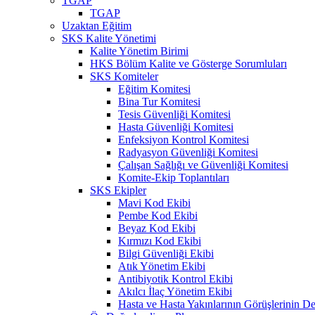
TGAP
TGAP
Uzaktan Eğitim
SKS Kalite Yönetimi
Kalite Yönetim Birimi
HKS Bölüm Kalite ve Gösterge Sorumluları
SKS Komiteler
Eğitim Komitesi
Bina Tur Komitesi
Tesis Güvenliği Komitesi
Hasta Güvenliği Komitesi
Enfeksiyon Kontrol Komitesi
Radyasyon Güvenliği Komitesi
Çalışan Sağlığı ve Güvenliği Komitesi
Komite-Ekip Toplantıları
SKS Ekipler
Mavi Kod Ekibi
Pembe Kod Ekibi
Beyaz Kod Ekibi
Kırmızı Kod Ekibi
Bilgi Güvenliği Ekibi
Atık Yönetim Ekibi
Antibiyotik Kontrol Ekibi
Akılcı İlaç Yönetim Ekibi
Hasta ve Hasta Yakınlarının Görüşlerinin De