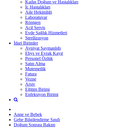
Kadın Doğum ve Hastalıkları
İç Hastalıkları
Aile Hekimliği
Laboratuvar
Röntgen
Acil Servis
Evde Sağlık Hizmetleri
Sterilizasyon
İdari Birimler
Ayniyat Saymanlığı
Ebys ve Evrak Kayıt
Personel Özlük
Satın Alma
Mutemetlik
Fatura
Vezne
Arşiv
Eğitim Birimi
Enfeksiyon Birimi
Anne ve Bebek
Gebe Bilgilendirme Sınıfı
Doğum Sonrası Bakım