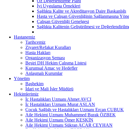
Öz Değerlendirme Planı
İyi Uygulama Örnekleri
Sağlıkta Kalite ve Akreditasyon Daire Başkanlığı
Hasta ve Çalışan Güvenliğinin Sağlanmasına Yöne
Çalışan Güvenliği Genelgesi
Sağlıkta Kalitenin Geliştirilmesi ve Değerlendiril
Hastanemiz
Tarihçemiz
Ziyaret/Refakat Kuralları
Hasta Hakları
Organizasyon Şeması
Beşiri DH Hekim Çalışma Listesi
Kurumsal Amaç ve Hedefler
Anlaşmalı Kurumlar
Yönetim
Başhekim
İdari ve Mali İşler Müdürü
Hekimlerimiz
İç Hastalıkları Uzmanı Ahmet AVCI
İç Hastalıkları Uzmanı Murat ASLAN
Çocuk Sağlığı ve Hastalıkları Uzmanı Ercan ÇUBUK
Aile Hekimi Uzmanı Muhammed Burak ÖZBEK
Aile Hekimi Uzmanı Ömer KESKİN
Aile Hekimi Uzmanı Şükran ACAR CEYHAN