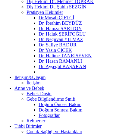
Diş Hekimi Dt. Mehmet TOPRAK
Diş Hekimi Dt. Şahin SEZGİN
Pratisyen Hekimler
Dr.Musab ÇİFTÇİ
Dr. İbrahim BEYDÜZ
Dr. Hamza SARITOY
Dr. Haluk ŞERİFOĞLU
Dr. Neçirvan YILMAZ
Dr. Safiye BADUR
Dr. Yasin ÇİÇEK
Dr. Halime TANRİSEVEN
Dr. Hasan RAMANLI
Dr. Ayşegül BAŞARAN
İletişim&Ulaşım
İletişim
Anne ve Bebek
Bebek Dostu
Gebe Bilgilendirme Sınıfı
Doğum Öncesi Bakım
Doğum Sonrası Bakım
Fotoğraflar
Rehberler
Tıbbi Birimler
Çocuk Sağlığı ve Hastalıkları