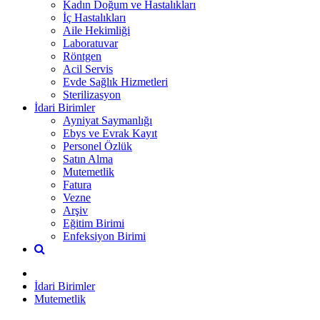
Kadın Doğum ve Hastalıkları
İç Hastalıkları
Aile Hekimliği
Laboratuvar
Röntgen
Acil Servis
Evde Sağlık Hizmetleri
Sterilizasyon
İdari Birimler
Ayniyat Saymanlığı
Ebys ve Evrak Kayıt
Personel Özlük
Satın Alma
Mutemetlik
Fatura
Vezne
Arşiv
Eğitim Birimi
Enfeksiyon Birimi
İdari Birimler
Mutemetlik