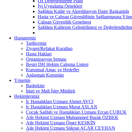
Öz Değerlendirme Planı
İyi Uygulama Örnekleri
Sağlıkta Kalite ve Akreditasyon Daire Başkanlığı
Hasta ve Çalışan Güvenliğinin Sağlanmasına Yöne
Çalışan Güvenliği Genelgesi
Sağlıkta Kalitenin Geliştirilmesi ve Değerlendiril
Hastanemiz
Tarihçemiz
Ziyaret/Refakat Kuralları
Hasta Hakları
Organizasyon Şeması
Beşiri DH Hekim Çalışma Listesi
Kurumsal Amaç ve Hedefler
Anlaşmalı Kurumlar
Yönetim
Başhekim
İdari ve Mali İşler Müdürü
Hekimlerimiz
İç Hastalıkları Uzmanı Ahmet AVCI
İç Hastalıkları Uzmanı Murat ASLAN
Çocuk Sağlığı ve Hastalıkları Uzmanı Ercan ÇUBUK
Aile Hekimi Uzmanı Muhammed Burak ÖZBEK
Aile Hekimi Uzmanı Ömer KESKİN
Aile Hekimi Uzmanı Şükran ACAR CEYHAN