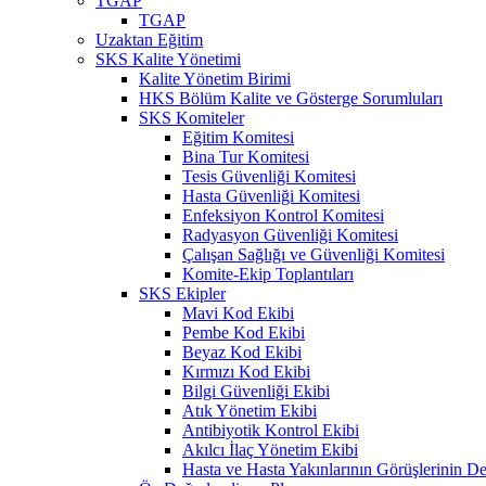
TGAP
TGAP
Uzaktan Eğitim
SKS Kalite Yönetimi
Kalite Yönetim Birimi
HKS Bölüm Kalite ve Gösterge Sorumluları
SKS Komiteler
Eğitim Komitesi
Bina Tur Komitesi
Tesis Güvenliği Komitesi
Hasta Güvenliği Komitesi
Enfeksiyon Kontrol Komitesi
Radyasyon Güvenliği Komitesi
Çalışan Sağlığı ve Güvenliği Komitesi
Komite-Ekip Toplantıları
SKS Ekipler
Mavi Kod Ekibi
Pembe Kod Ekibi
Beyaz Kod Ekibi
Kırmızı Kod Ekibi
Bilgi Güvenliği Ekibi
Atık Yönetim Ekibi
Antibiyotik Kontrol Ekibi
Akılcı İlaç Yönetim Ekibi
Hasta ve Hasta Yakınlarının Görüşlerinin De