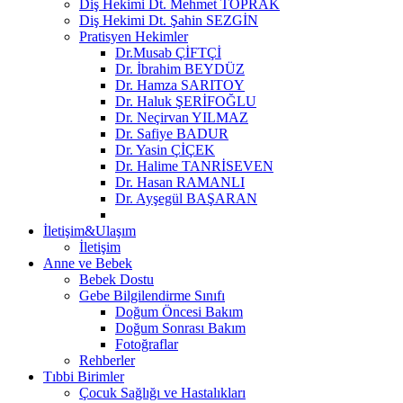
Diş Hekimi Dt. Mehmet TOPRAK
Diş Hekimi Dt. Şahin SEZGİN
Pratisyen Hekimler
Dr.Musab ÇİFTÇİ
Dr. İbrahim BEYDÜZ
Dr. Hamza SARITOY
Dr. Haluk ŞERİFOĞLU
Dr. Neçirvan YILMAZ
Dr. Safiye BADUR
Dr. Yasin ÇİÇEK
Dr. Halime TANRİSEVEN
Dr. Hasan RAMANLI
Dr. Ayşegül BAŞARAN
İletişim&Ulaşım
İletişim
Anne ve Bebek
Bebek Dostu
Gebe Bilgilendirme Sınıfı
Doğum Öncesi Bakım
Doğum Sonrası Bakım
Fotoğraflar
Rehberler
Tıbbi Birimler
Çocuk Sağlığı ve Hastalıkları